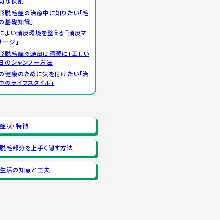
切な役割
形脱毛症の治療中に知りたい「毛
の基礎知識」
によい頭皮環境を整える「頭皮マ
サージ」
形脱毛症の頭皮は清潔に！正しい
日のシャンプー方法
の健康のために気を付けたい「治
中のライフスタイル」
症状・特徴
脱毛部分を上手く隠す方法
生活の知恵と工夫