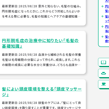
大
最新更新日:2025/08/28 意外と知らない、毛髪の仕組み。
円
髪
円形脱毛症になったときに、これからどう対処したらよいか
を考える際に必要な、毛髪の知識とヘアケアの基礎知識を
髪
ッ
身につけましょう。 役割と大切さを...
円
毎
髪
円形脱毛症の治療中に知りたい「毛髪の
療
基礎知識」
最新更新日:2025/08/28 血液から補給される毛髪の栄養
毛髪は毛母細胞の分裂によって作られ、成長します。これら
の細胞の成長に必要な水分と栄養分は、どちらも血液から
補給されています。そのため、毛根の周囲...
髪によい頭皮環境を整える「頭皮マッサー
ジ」
最新更新日:2025/08/28 頭髪のケアには、「髪にとって良
い頭皮環境」を取り戻すことが重要です。 頭皮マッサージや