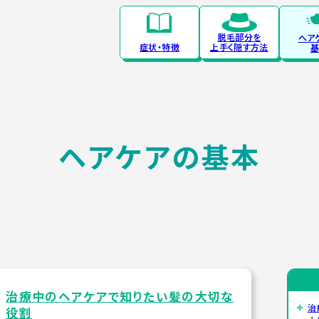
脱毛部分を
ヘア
症状・特徴
上手く隠す方法
基
ヘアケアの基本
治療中のヘアケアで知りたい髪の大切な
治
役割