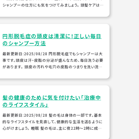
シャンプーの仕方にも気をつけてみましょう。 頭髪ケアは、
ゆっくりと効果が出てきます。髪は...
円形脱毛症の頭皮は清潔に！正しい毎日
のシャンプー方法
最新更新日:2025/08/28 円形脱毛症でもシャンプーは大
事です。頭皮は汗・皮脂の分泌が盛んなため、毎日洗う必要
があります。 頭皮の汚れや毛穴の皮脂のつまりを洗い流
し、清潔にすることは、髪にとって良い環...
髪の健康のために気を付けたい「治療中
のライフスタイル」
最新更新日:2025/08/28 髪の毛は身体の一部です。基本
的なライフスタイルを見直して、健康的な生活を送るように
心がけましょう。 睡眠 髪の毛は、主に夜22時～2時に成長
すると言われています。そのため、この...