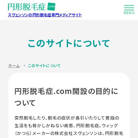
MENU
スヴェンソンの円形脱毛症専門メディアサイト
症状・特徴
このサイトについて
脱毛部分を上手く隠す方法
ホーム
このサイトについて
ヘアケアの基本
生活の知恵と工夫
円形脱毛症.com開設の目的に
ついて
Q&Aよくあるお悩み
突然脱毛したり、脱毛の症状が長引いたりして普段の
ハンドブックご利用病院
生活をも脅かしかねない疾患、円形脱毛症。ウィッグ
（かつら）メーカーの株式会社スヴェンソンは、円形脱毛
このサイトについて