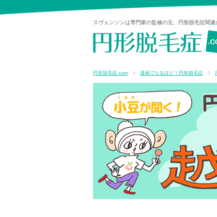
スヴェンソンは専門家の監修の元、円形脱毛症関連
円形脱毛症.com
漫画でなるほど！円形脱毛症