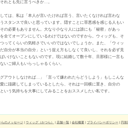
それとも先に言うべきか…。
しては、私は「本人が言いたければ言う、言いたくなければ言わな
うスタンスで良いと思っています。隠すことに罪悪感を感じる人もい
その必要もありません。大なり小なり人には誰にも「秘密」があっ
を全てオープンにしているわけではないのですから。ウィッグも、そ
つってくらいの気軽さでいいのではないでしょうか。また、「ウィッ
だ自分が本当の自分」という捉え方もしなくて良いし、それを必ず見
ばいけないこともないのです。現に結婚して数十年、旦那様に一言も
ないご婦人もいらっしゃるくらい。
グアウトしなければ…」「言って嫌われたらどうしよう」もしこんな
愛に躊躇してしまっているとしたら、それは一回横に置き、自分の
という気持ちを大事にしてみることをおススメしたい私です。
からのメッセージ
|
ウィッグ（かつら）
|
店舗一覧
|
会社概要
|
プライバシーポリシー
|
円形