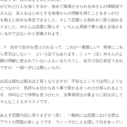
がどれだけ人を強くするか、改めて痛感させられるＭさんの体験談で
さんは、友人をはじめとする他者からの理解を得たことをきっかけ
を抱えた自分を肯定できました。そして恋愛にも前向きに取り組める
りました。Ｍさんは恋愛に限らず、いろんな局面で乗り越える強さを
いるのではないかと想像されます。
…!! 自分で自分を受け入れるって、これが一番難しい‼︎ 簡単にこれ
ら苦労はしない！ という話でもあります。くぅ〜（泣）Ｍさんのよ
囲の理解に恵まれていない人もいるだろうし、自力で自己肯定できれ
ですが、一朝一夕には難しいもの。
お話は掘れば掘るほど長くなりますが、手近なところでは同じような
とつながり、気持ちを分かち合う事で変わるきっかけが得られるよう
す。SNSなどで仲間を見つけたり、当事者同士の集まりに顔を出して
そんなこともオススメです。
あえず恋愛の話に戻りますが（笑）、一般的には恋愛における壁は、
アウトの問題が多いようです。ウィッグのことを隠して付き合ってい