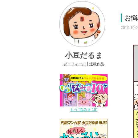
お悩
2019.10.0
小豆だるま
|
プロフィール
連載作品
もう “悩みま 10”