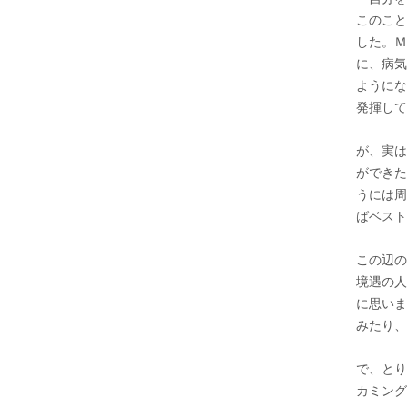
このこと
した。Ｍ
に、病気
ようにな
発揮して
が、実は
ができた
うには周
ばベスト
この辺の
境遇の人
に思いま
みたり、
で、とり
カミング