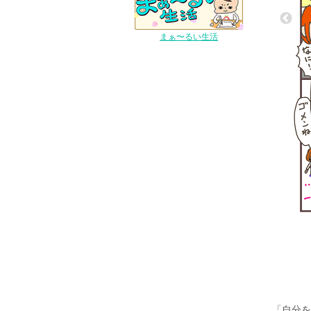
まぁ〜るい生活
「自分を