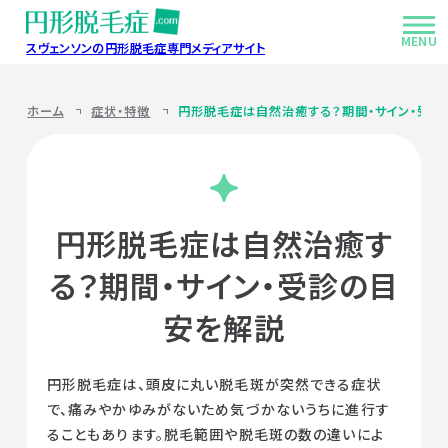
MENU
スヴェンソンの円形脱毛症専門メディアサイト
症状・特徴
ホーム
症状・特徴
円形脱毛症は自然治癒する？期間・サイン・受診
脱毛部分を上手く隠す方法
ヘアケアの基本
円形脱毛症は自然治癒す
る？期間・サイン・受診の目
生活の知恵と工夫
安を解説
Q&Aよくあるお悩み
円形脱毛症は、頭皮に丸い脱毛斑が突然できる症状
ハンドブックご利用病院
で、痛みやかゆみがないため気づかないうちに進行す
ることもあります。脱毛範囲や脱毛斑の数の違いによ
このサイトについて