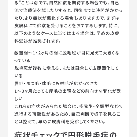
る”ことは別です。自然回復を期待する場合でも、自己
流で治療法を試したりすると、回復までに時間がかかっ
たり、より症状が悪化する場合もありますので、まずは
皮膚科にて診察を受けることをおすすめします。特に、
以下のようなケースに当てはまる場合は、早めの皮膚
科受診が推奨されます。
数週間〜1・2ヶ月の間に脱毛斑が目に見えて大きくな
っている
脱毛斑が複数に増える、または融合して広範囲化して
いる
眉毛・まつ毛・体毛にも脱毛が広がってきた
1〜3ヶ月たっても産毛の出現などの前向きな変化が乏
しい
これらの症状がみられた場合は、多発型・全頭型などへ
進行する可能性があるため、自己判断で様子を見るこ
とは控えて、早めに皮膚科を受診してください。
症状チェックで円形脱毛症の