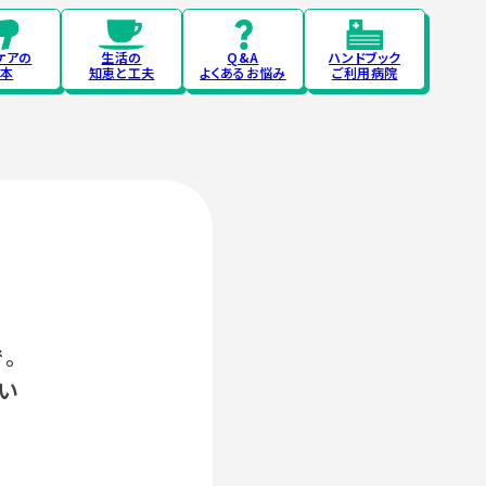
ケアの
生活の
Q&A
ハンドブック
本
知恵と工夫
よくあるお悩み
ご利用病院
。
い