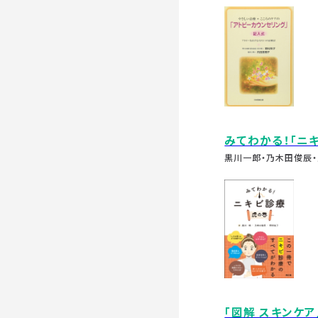
みてわかる！「ニ
黒川一郎・乃木田俊辰・
「図解 スキンケ