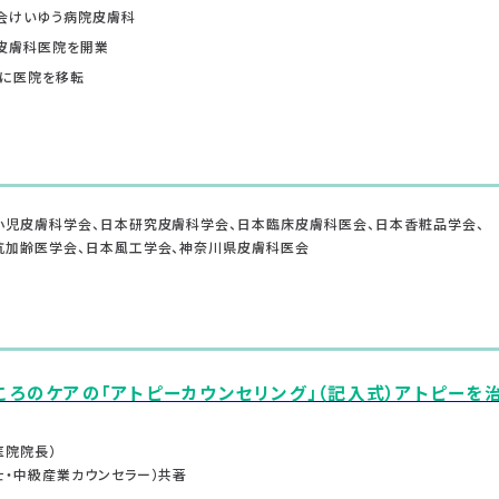
友会けいゆう病院皮膚科
村皮膚科医院を開業
ーに医院を移転
小児皮膚科学会、日本研究皮膚科学会、日本臨床皮膚科医会、日本香粧品学会、
抗加齢医学会、日本風工学会、神奈川県皮膚科医会
ころのケアの「アトピーカウンセリング」（記入式）アトピーを
医院院長）
士・中級産業カウンセラー）共著