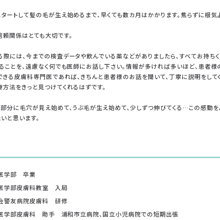
タートして髪の毛が生え始めるまで、早くても数カ月はかかります。焦らずに根気
信頼関係はとても大切です。
る際には、今までの検査データや飲んでいる薬などがありましたら、すべてお持ちく
いることを、遠慮なく何でも医師にお話し下さい。情報が多ければ多いほど、患者
できる皮膚科専門医であれば、きちんと患者様のお話を聞いて、丁寧に説明をしてく
療方法をきっと見つけてくれるはずです。
る部分に毛穴が見え始めて、うぶ毛が生え始めて、少しずつ伸びてくる…この感動を
いと思います。
学医学部 卒業
学医学部皮膚科教室 入局
友会警友病院皮膚科 研修
大学医学部皮膚科 助手 浦和市立病院、国立小児病院での短期出張