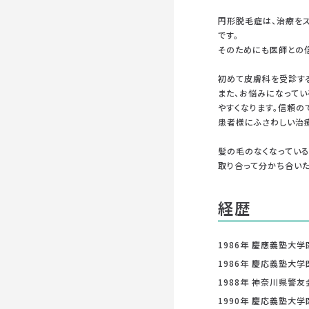
円形脱毛症は、治療をス
です。
そのためにも医師との
初めて皮膚科を受診す
また、お悩みになって
やすくなります。信頼の
患者様にふさわしい治
髪の毛のなくなってい
取り合って分かち合いた
経歴
1986年 慶應義塾大
1986年 慶応義塾大
1988年 神奈川県警
1990年 慶応義塾