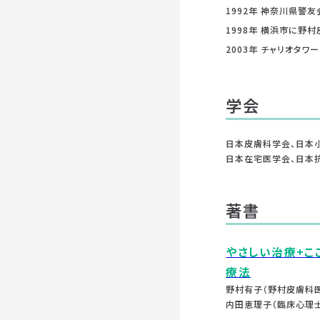
1992年 神奈川県警
1998年 横浜市に野
2003年 チャリオタワ
学会
日本皮膚科学会、日本
日本在宅医学会、日本
著書
やさしい治療+こ
療法
野村有子（野村皮膚科
内田恵理子（臨床心理