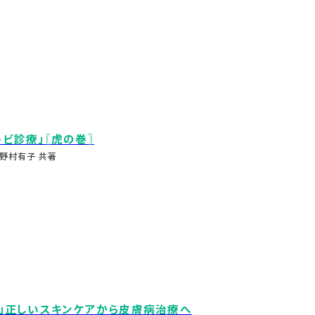
キビ診療」〖虎の巻〗
野村有子 共著
ア」正しいスキンケアから皮膚病治療へ