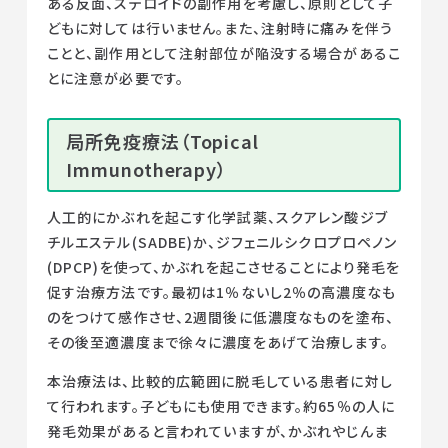
ある反面、ステロイドの副作用を考慮し、原則として子
どもに対しては行いません。また、注射時に痛みを伴う
ことと、副作用として注射部位が陥没する場合があるこ
とに注意が必要です。
局所免疫療法（Topical
Immunotherapy）
人工的にかぶれを起こす化学試薬、スクアレン酸ジブ
チルエステル(SADBE)か、ジフェニルシクロプロペノン
(DPCP)を使って、かぶれを起こさせることにより発毛を
促す治療方法です。最初は1％ないし2％の高濃度なも
のをつけて感作させ、2週間後に低濃度なものを塗布、
その後至適濃度まで徐々に濃度をあげて治療します。
本治療法は、比較的広範囲に脱毛している患者に対し
て行われます。子どもにも使用できます。約65％の人に
発毛効果があると言われていますが、かぶれやじんま