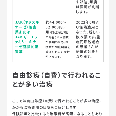
や部位、頻度
は医師が判断
します。
JAK（ヤヌスキ
約44,000～
2022年6月よ
ナーゼ）阻害
52,000円／
り保険適用と
薬または
月
なった、新しい
（自己負担3割
JAK3/TECフ
飲み薬です。重
の場合）※治療費
ァミリーキナ
症円形脱毛症
が高額のため、医
ーゼ選択的阻
の患者さんが
療費の助成制度を
害薬
治療の対象と
受けられる可能性
なります。
があります。
自由診療（自費）で行われるこ
とが多い治療
ここでは自由診療（自費）で行われることが多い治療に
かかる治療費用の目安をご紹介します。
保険診療と比較すると治療費が高額になることもあり