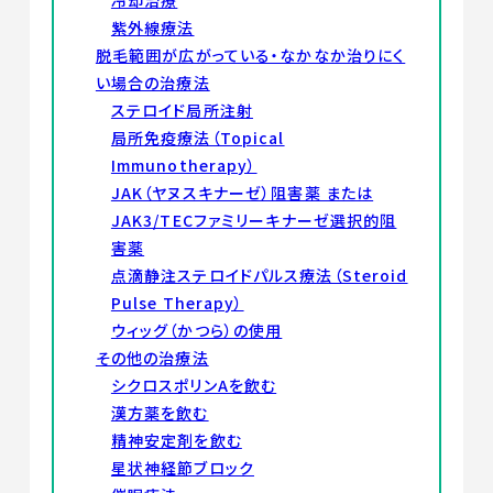
冷却治療
紫外線療法
脱毛範囲が広がっている・なかなか治りにく
い場合の治療法
ステロイド局所注射
局所免疫療法（Topical
Immunotherapy）
JAK（ヤヌスキナーゼ）阻害薬 または
JAK3/TECファミリーキナーゼ選択的阻
害薬
点滴静注ステロイドパルス療法（Steroid
Pulse Therapy）
ウィッグ（かつら）の使用
その他の治療法
シクロスポリンAを飲む
漢方薬を飲む
精神安定剤を飲む
星状神経節ブロック