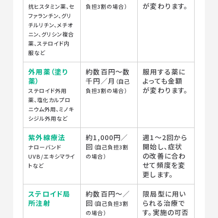
が変わります。
抗ヒスタミン薬、セ
負担3割の場合）
ファランチン、グリ
チルリチン、メチオ
ニン、グリシン複合
薬、ステロイド内
服など
外用薬（塗り
約数百円〜数
服用する薬に
薬）
千円／月
よっても金額
（自己
が変わります。
ステロイド外用
負担3割の場合）
薬、塩化カルプロ
ニウム外用、ミノキ
シジル外用など
紫外線療法
約1,000円／
週1〜2回から
回
開始し、症状
ナローバンド
（自己負担3割
の改善に合わ
UVB/エキシマライ
の場合）
せて頻度を変
トなど
更します。
ステロイド局
約数百円〜／
限局型に用い
所注射
回
られる治療で
（自己負担3割
す。実施の可否
の場合）