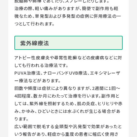
脱脂綿や綿棒であてたり、スプレーしたりします。
治療の際、軽い痛みがありますが、簡便で副作用も軽
微なため、単発型および多発型の症例に併用療法の一
つとして行われます。
紫外線療法
アトピー性皮膚炎や尋常性乾癬などの皮膚病などに対
しても行われる治療法です。
PUVA治療法、ナローバンドUVB療法、エキシマレーザ
ー療法などがあります。
回数や頻度は症状により異なりますが、2週間に1回～
4回程度、数か月にわたって治療を行います。副作用と
しては、紫外線を照射するため、肌の炎症、ヒリヒリや赤
み、かゆみ、ひどいときには水ぶくれが生じる場合があ
ります。
広い範囲で脱毛する全頭型や汎発型で効果があったと
いう報告があり、軽症から重度の患者に幅広く使用さ