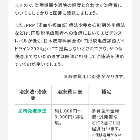
ますので、治療期間や通院の頻度と合わせて治療費に
ついてもしっかりと医師に確認しましょう。
また、PRP（多血小板血漿）療法や免疫抑制剤外用療法
などは、円形脱毛症患者への治療においてエビデンス
レベルが低く、日本皮膚科学会の「円形脱毛症診療ガイ
ドライン2024」
にて推奨しないとされており、かつ保
(1)
険適用でないためまずは医師と相談して治療法を決め
ていくのが良いでしょう。
※診察費用は別途かかります。
治療法・治療
治療費目安
補足
薬
局所免疫療法
約1,000円〜
多発型や全頭
3,000円/回程
型・汎発型な
度。
どに2週に1回
程度行います。
※保険適用がない